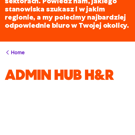
sektorach. Powiedz nam, jakiego
stanowiska szukasz i w jakim
regionie, a my polecimy najbardziej
odpowiednie biuro w Twojej okolicy.
Home
ADMIN HUB H&R