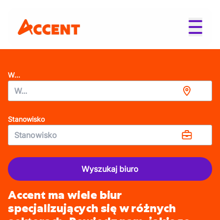
W...
Stanowisko
Wyszukaj biuro
Accent ma wiele biur
specjalizujących się w różnych