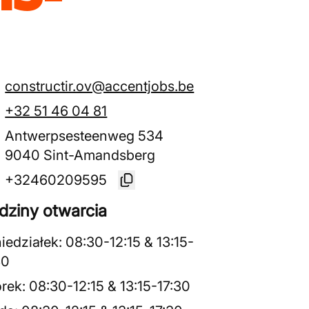
constructir.ov@accentjobs.be
+32 51 46 04 81
Antwerpsesteenweg 534
9040 Sint-Amandsberg
+32460209595
dziny otwarcia
iedziałek
:
08:30
-
12:15
&
13:15
-
30
rek
:
08:30
-
12:15
&
13:15
-
17:30