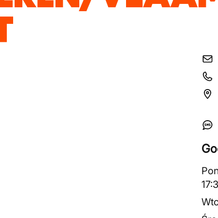
T
Go
Pon
17:
Wto