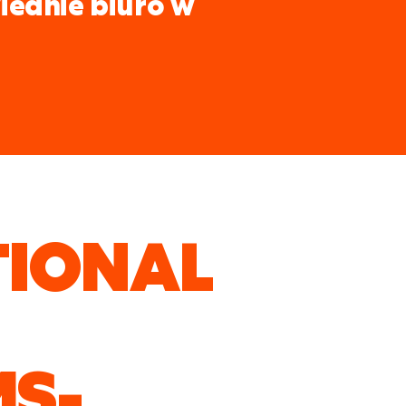
iednie biuro w
TIONAL
S-