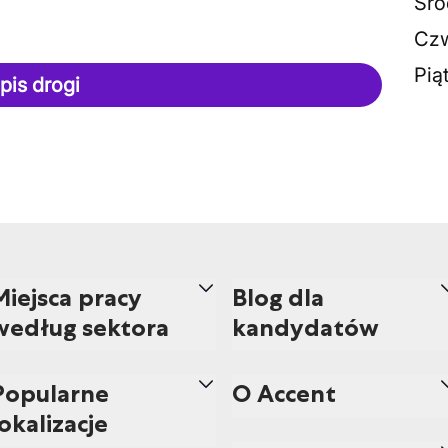
Śro
Czw
Pią
pis drogi
Miejsca pracy
Blog dla
według sektora
kandydatów
Popularne
O Accent
lokalizacje