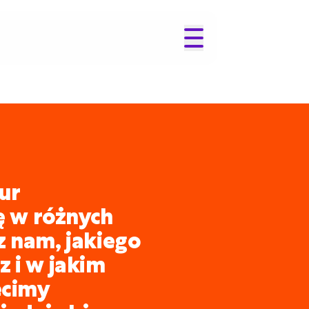
ur
ię w różnych
z nam, jakiego
 i w jakim
ecimy