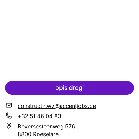
opis drogi
constructir.wv@accentjobs.be
+32 51 46 04 83
Beversesteenweg 576
8800 Roeselare