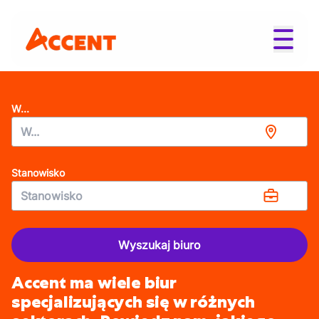
W...
Stanowisko
Wyszukaj biuro
Accent ma wiele biur
specjalizujących się w różnych