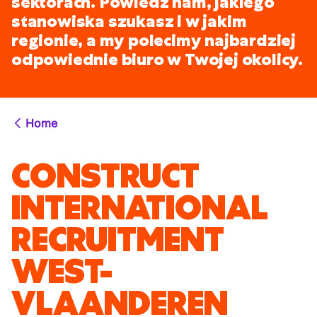
sektorach. Powiedz nam, jakiego
stanowiska szukasz i w jakim
regionie, a my polecimy najbardziej
odpowiednie biuro w Twojej okolicy.
Home
CONSTRUCT
INTERNATIONAL
RECRUITMENT
WEST-
VLAANDEREN