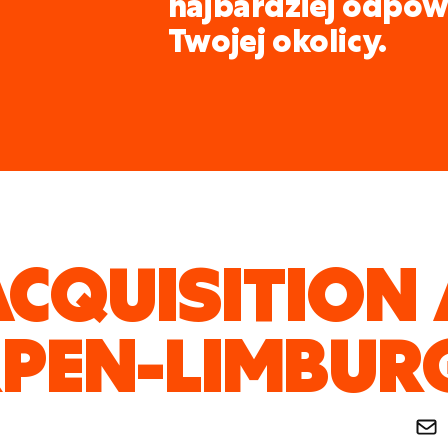
najbardziej odpow
Twojej okolicy.
ACQUISITION
PEN-LIMBUR