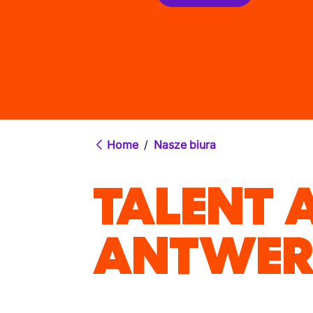
Home
/
Nasze biura
TALENT 
ANTWER