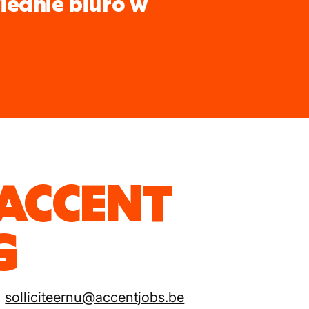
iednie biuro w
 ACCENT
G
solliciteernu@accentjobs.be