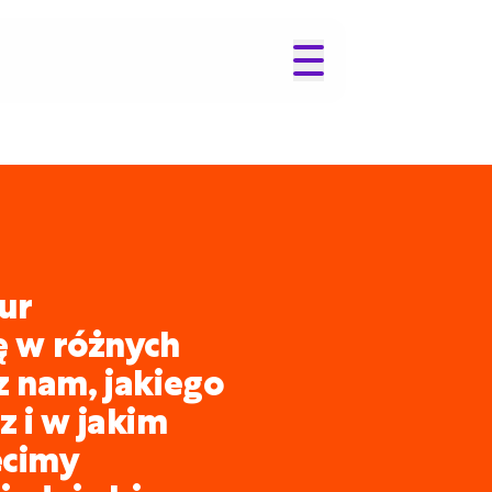
ur
ię w różnych
z nam, jakiego
 i w jakim
ecimy