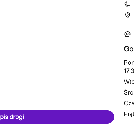
Go
Pon
17:
Wto
Śro
Czw
Pią
pis drogi