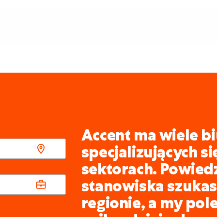
Accent ma wiele bi
specjalizujących s
sektorach. Powied
stanowiska szukasz
regionie, a my pol