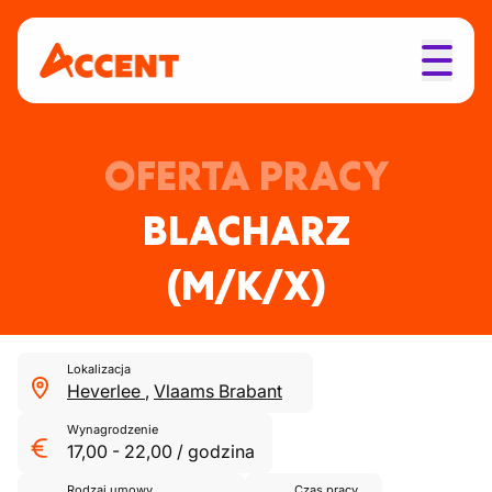
OFERTA PRACY
BLACHARZ
(M/K/X)
Lokalizacja
Heverlee
,
Vlaams Brabant
Wynagrodzenie
17,00
-
22,00
/
godzina
Rodzaj umowy
Czas pracy