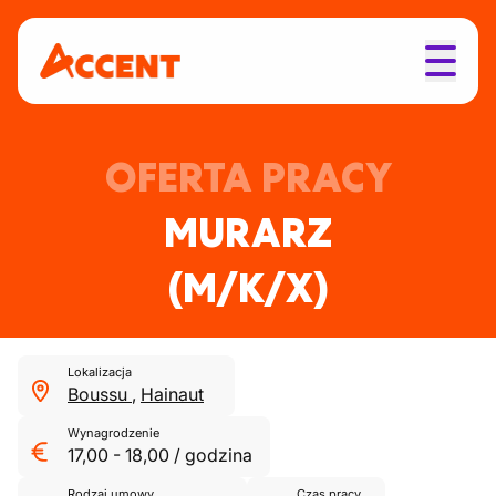
OFERTA PRACY
MURARZ
(M/K/X)
Lokalizacja
Boussu
,
Hainaut
Wynagrodzenie
17,00
-
18,00
/
godzina
Rodzaj umowy
Czas pracy