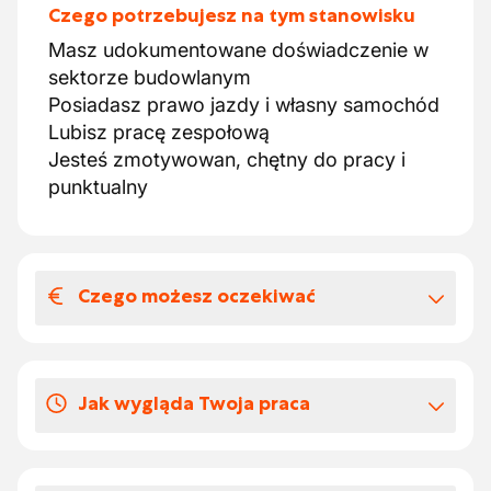
Czego potrzebujesz na tym stanowisku
Masz udokumentowane doświadczenie w
sektorze budowlanym
Posiadasz prawo jazdy i własny samochód
Lubisz pracę zespołową
Jesteś zmotywowan, chętny do pracy i
punktualny
Czego możesz oczekiwać
Wynagrodzenia i benefitów
pozapłacowych
Jak wygląda Twoja praca
5 powodów, dla których warto do nas
dołączyć:
Jesteś wszechstronny i potrafisz
godzina dobrego samopoczucia w