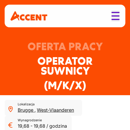
OFERTA PRACY
OPERATOR
SUWNICY
(M/K/X)
Lokalizacja
Brugge
,
West-Vlaanderen
Wynagrodzenie
19,68
-
19,68
/
godzina