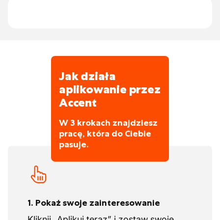
możliwość rozwoju i udziału w rozwoju
firmy. Rotacja stanowisk jest całkowicie
możliwa, a możliwości i perspektywy są
nieograniczone. W ten sposób jako
pracownik masz pewność zatrudnienia,
dobre samopoczucie i ciekawe projekty,
Jak działa
które możesz zrealizować wraz ze swoimi
współpracownikami.
aplikowanie przez
Accent
W 3 krokach znajdziesz
pracę, która do Ciebie
pasuje.
1. Pokaż swoje zainteresowanie
Kliknij „Aplikuj teraz” i zostaw swoje