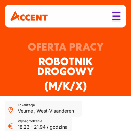
OFERTA PRACY
ROBOTNIK
DROGOWY
(M/K/X)
Lokalizacja
Veurne
,
West-Vlaanderen
Wynagrodzenie
18,23
-
21,94
/
godzina