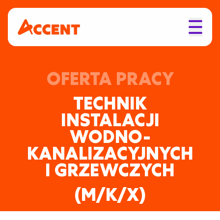
OFERTA PRACY
TECHNIK
INSTALACJI
WODNO-
KANALIZACYJNYCH
I GRZEWCZYCH
(M/K/X)