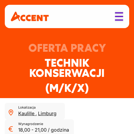
OFERTA PRACY
TECHNIK
KONSERWACJI
(M/K/X)
Lokalizacja
Kaulille
,
Limburg
Wynagrodzenie
18,00
-
21,00
/
godzina