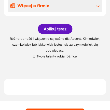
urządzeń
wiedzą. Podczas procesu rekrutacji chętnie
Więcej o firmie
Kontrola jakości maszyn
służymy radą i pomocą jako jobcoach.
Naszym celem jest znalezienie odpowiedniej
Wykrywanie i korygowanie odchyleń
Nasz klient to firma inżynieryjna w regionie
pracy razem z Tobą.
Gistel, która mocno inwestuje w rozwój
Aplikuj teraz
firmy i opracowywanie nowych produktów.
Dni urlopowych
Różnorodność i włączenie są ważne dla Accent. Kimkolwiek,
Urlop zgodnie z przepisami prawa i
czymkolwiek lub jakkolwiek jesteś lub za czymkolwiek się
ustaleniami sektora
opowiadasz,
to Twoje talenty robią różnicę.