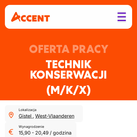
OFERTA PRACY
TECHNIK
KONSERWACJI
(M/K/X)
Lokalizacja
Gistel
,
West-Vlaanderen
Wynagrodzenie
15,90
-
20,49
/
godzina