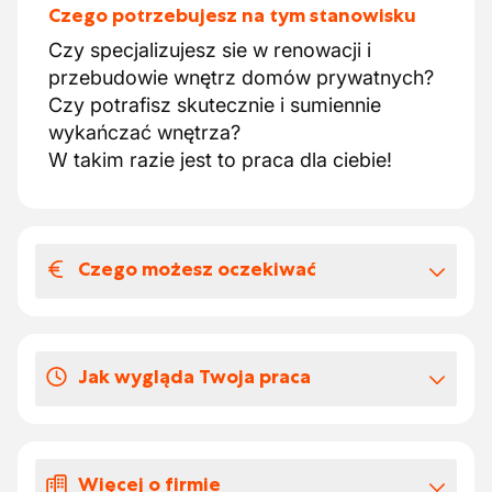
Czego potrzebujesz na tym stanowisku
Czy specjalizujesz sie w renowacji i
przebudowie wnętrz domów prywatnych?
Czy potrafisz skutecznie i sumiennie
wykańczać wnętrza?
W takim razie jest to praca dla ciebie!
Czego możesz oczekiwać
Wynagrodzenia i benefitów
pozapłacowych
Jak wygląda Twoja praca
Firma ta oferuje zatem stałą pracę w ramach
wspólnego komitetu budowlanego (CP 124).
-Pokrywanie ścian wewnętrzne, zewnętrzne
Czy chciełbyś być częścią szybko
i sufity wszelkiego rodzaju produktami,
rozwijającej się firmy i skorzystać z
Więcej o firmie