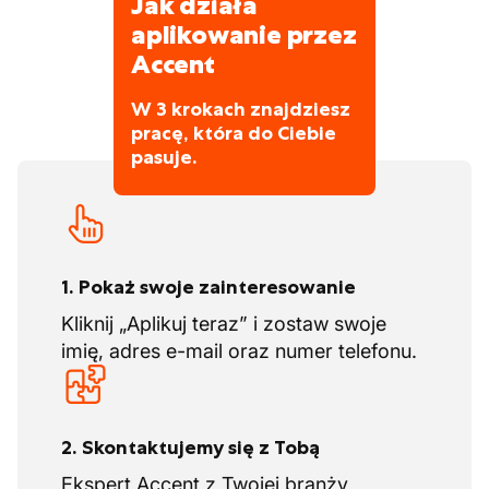
Jak działa
-Będziesz pracować w zespole.
aplikowanie przez
-Będziesz podróżować do i z miejsca pracy.
Będziesz pracować przez długi czas w
Accent
niewygodnych pozycjach, np. klęcząc lub w
W 3 krokach znajdziesz
ograniczonej przestrzeni.
pracę, która do Ciebie
-Godziny pracy są regularne, ale mogą się
pasuje.
różnić w zależności od zadania i warunków
pogodowych.
-Muszisz być w stanie samodzielnie układać
płytki na jastrychu i przy użyciu kleju
-Cięcie płytek, wylewanie jastrychu,
1. Pokaż swoje zainteresowanie
wykonywanie pomiarów
Kliknij „Aplikuj teraz” i zostaw swoje
-Znajomość malowania wnętrz
imię, adres e-mail oraz numer telefonu.
2. Skontaktujemy się z Tobą
Ekspert Accent z Twojej branży