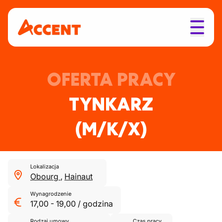
OFERTA PRACY
TYNKARZ
(M/K/X)
Lokalizacja
Obourg
,
Hainaut
Wynagrodzenie
17,00
-
19,00
/
godzina
Rodzaj umowy
Czas pracy