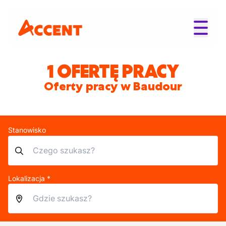
1 OFERTĘ PRACY
Oferty pracy w Baudour
Stanowisko
Lokalizacja *