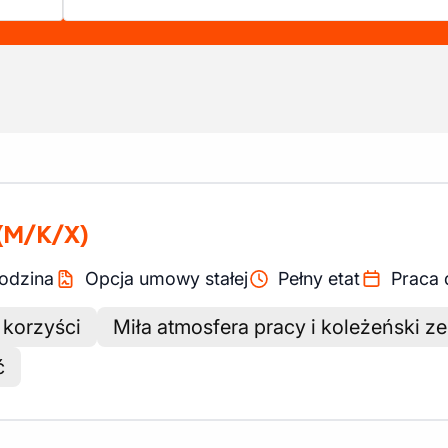
(M/K/X)
odzina
Opcja umowy stałej
Pełny etat
Praca 
 korzyści
Miła atmosfera pracy i koleżeński z
ć