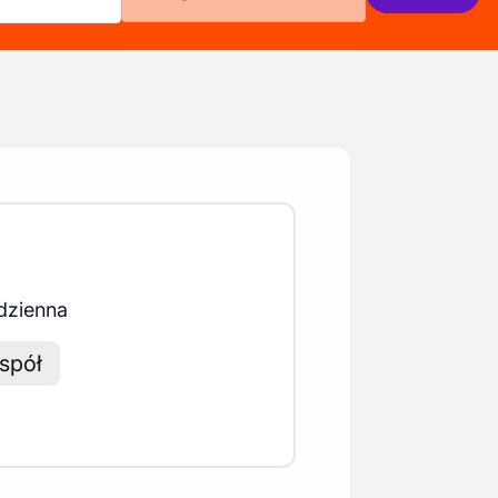
dzienna
espół