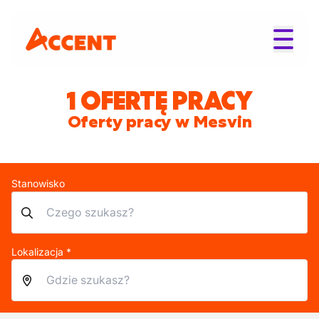
1 OFERTĘ PRACY
Oferty pracy w Mesvin
Stanowisko
Lokalizacja *