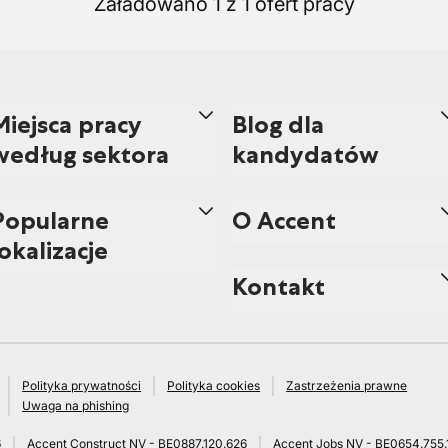
Załadowano 1 z 1 ofert pracy
Miejsca pracy
Blog dla
według sektora
kandydatów
Popularne
O Accent
lokalizacje
Kontakt
Polityka prywatności
Polityka cookies
Zastrzeżenia prawne
Uwaga na phishing
6
Accent Construct NV - BE0887.120.626
Accent Jobs NV - BE0654.755.