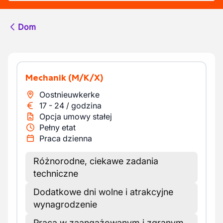
Dom
Mechanik
(M/K/X)
Oostnieuwkerke
17
-
24
/
godzina
Opcja umowy stałej
Pełny etat
Praca dzienna
Różnorodne, ciekawe zadania
techniczne
Dodatkowe dni wolne i atrakcyjne
wynagrodzenie
Praca w zaangażowanym i zgranym