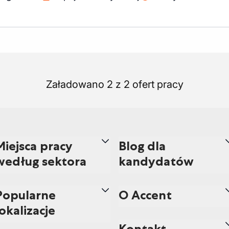
Załadowano 2 z 2 ofert pracy
Miejsca pracy
Blog dla
według sektora
kandydatów
Popularne
O Accent
lokalizacje
Kontakt