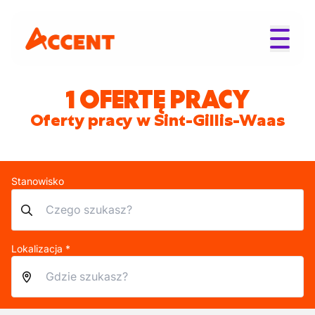
1 OFERTĘ PRACY
Oferty pracy w Sint-Gillis-Waas
Stanowisko
Lokalizacja *