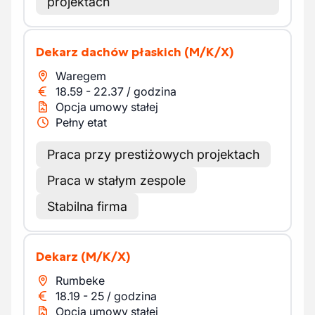
projektach
Dekarz dachów płaskich
(M/K/X)
Waregem
18.59
-
22.37
/
godzina
Opcja umowy stałej
Pełny etat
Praca przy prestiżowych projektach
Praca w stałym zespole
Stabilna firma
Dekarz
(M/K/X)
Rumbeke
18.19
-
25
/
godzina
Opcja umowy stałej