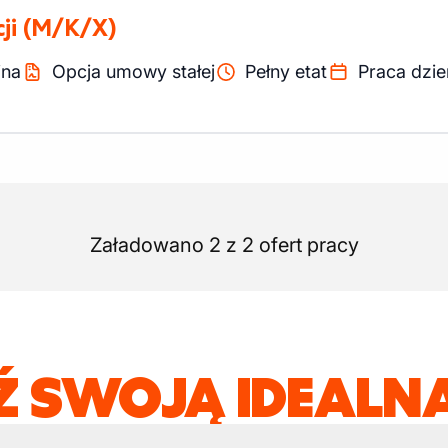
ji
(M/K/X)
ina
Opcja umowy stałej
Pełny etat
Praca dzi
Załadowano 2 z 2 ofert pracy
Ź SWOJĄ IDEALNĄ