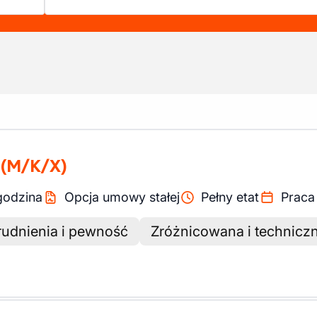
(M/K/X)
godzina
Opcja umowy stałej
Pełny etat
Praca
rudnienia i pewność
Zróżnicowana i technicz