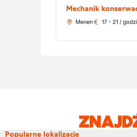
Mechanik konserwac
Menen
17
-
21
/
godz
ZNAJD
Popularne lokalizacje