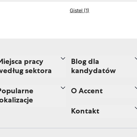
Gistel
(
1
)
Miejsca pracy
Blog dla
według sektora
kandydatów
Popularne
O Accent
lokalizacje
Kontakt