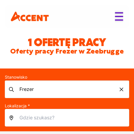
1 OFERTĘ PRACY
Oferty pracy Frezer w Zeebrugge
Stanowisko
Lokalizacja *