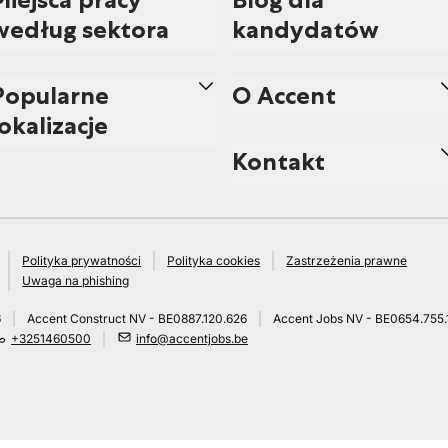
według sektora
kandydatów
Popularne
O Accent
lokalizacje
Kontakt
Polityka prywatności
Polityka cookies
Zastrzeżenia prawne
Uwaga na phishing
6
Accent Construct NV - BE0887.120.626
Accent Jobs NV - BE0654.755.
+3251460500
info@accentjobs.be