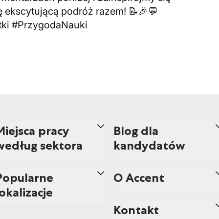
 ekscytującą podróż razem! 📝🎉💬
ki #PrzygodaNauki
Miejsca pracy
Blog dla
według sektora
kandydatów
Popularne
O Accent
lokalizacje
Kontakt