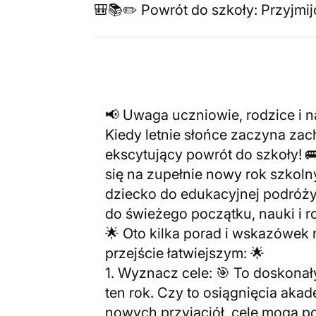
🎒📚✏️ Powrót do szkoły: Przyjmij
📢 Uwaga uczniowie, rodzice i n
Kiedy letnie słońce zaczyna zac
ekscytujący powrót do szkoły! 
się na zupełnie nowy rok szkol
dziecko do edukacyjnej podróży
do świeżego początku, nauki i r
🌟 Oto kilka porad i wskazówek 
przejście łatwiejszym: 🌟
1. Wyznacz cele: 🎯 To doskonał
ten rok. Czy to osiągnięcia aka
nowych przyjaciół, cele mogą 