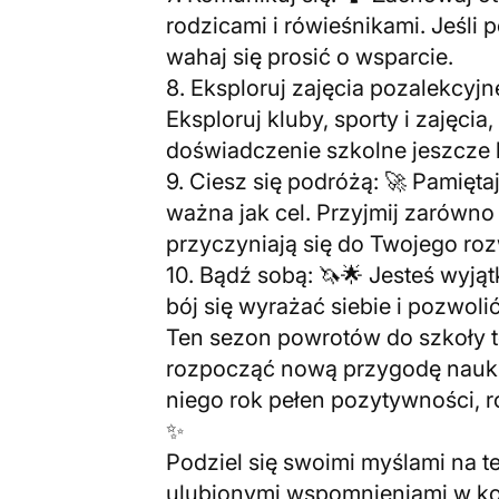
rodzicami i rówieśnikami. Jeśli
wahaj się prosić o wsparcie.
8. Eksploruj zajęcia pozalekcyjn
Eksploruj kluby, sporty i zajęcia
doświadczenie szkolne jeszcze 
9. Ciesz się podróżą: 🚀 Pamięta
ważna jak cel. Przyjmij zarówno 
przyczyniają się do Twojego roz
10. Bądź sobą: 🦄🌟 Jesteś wyjątk
bój się wyrażać siebie i pozwol
Ten sezon powrotów do szkoły t
rozpocząć nową przygodę nauki,
niego rok pełen pozytywności, 
✨
Podziel się swoimi myślami na 
ulubionymi wspomnieniami w kom