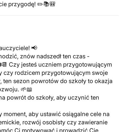
cie przygodę! ✏️📚🎒
auczyciele! 📢
hodzić, znów nadszedł ten czas -
🚌📆 Czy jesteś uczniem przygotowującym
ny czy rodzicem przygotowującym swoje
, ten sezon powrotów do szkoły to okazja
ozwoju. 🌱📖
na powrót do szkoły, aby uczynić ten
y moment, aby ustawić osiągalne cele na
demickie, rozwój osobisty czy zawieranie
pomóc Ci motywować i prowadzić Cię