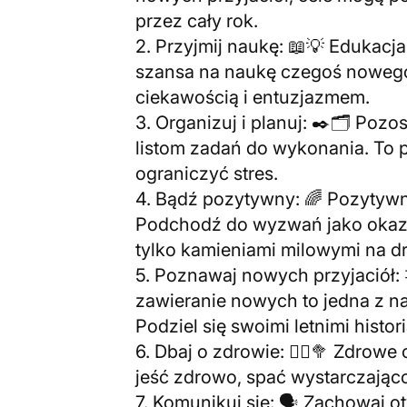
przez cały rok.
2. Przyjmij naukę: 📖💡 Edukacja
szansa na naukę czegoś nowego.
ciekawością i entuzjazmem.
3. Organizuj i planuj: ✒️🗂️ Poz
listom zadań do wykonania. To 
ograniczyć stres.
4. Bądź pozytywny: 🌈 Pozytywn
Podchodź do wyzwań jako okazji 
tylko kamieniami milowymi na d
5. Poznawaj nowych przyjaciół: 
zawieranie nowych to jedna z na
Podziel się swoimi letnimi histo
6. Dbaj o zdrowie: 🏃‍♀️🥦 Zdrow
jeść zdrowo, spać wystarczając
7. Komunikuj się: 🗣️ Zachowaj o