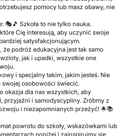
 potrzebujesz pomocy lub masz obawy, nie
e: 🎭🎵 Szkoła to nie tylko nauka.
, które Cię interesują, aby uczynić swoje
bardziej satysfakcjonującym.
j, że podróż edukacyjna jest tak samo
wzloty, jak i upadki, wszystkie one
woju.
owy i specjalny takim, jakim jesteś. Nie
ić swojej osobowości świecić.
o okazja dla nas wszystkich, aby
 przyjaźni i samodyscypliny. Zróbmy z
rozwoju i niezapomnianych przeżyć! 🌟📚
temat powrotu do szkoły, wskazówkami lub
entarzach poniżej i zainspirujmy się