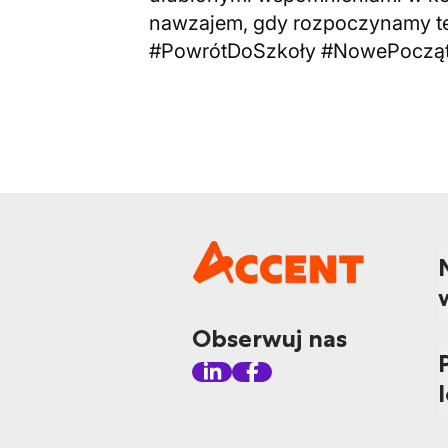
nawzajem, gdy rozpoczynamy tę
#PowrótDoSzkoły #NowePocząt
Obserwuj nas