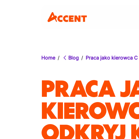
Home
/
Blog
/
Praca jako kierowca C 
PRACA J
KIEROWCA
ODKRYJ 