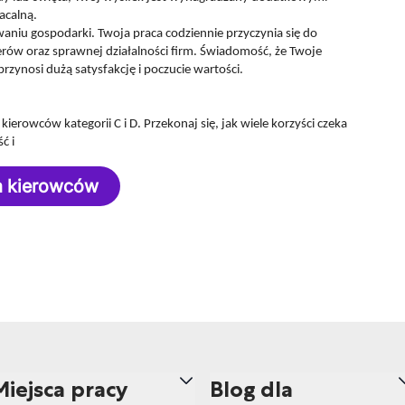
acalną.
aniu gospodarki. Twoja praca codziennie przyczynia się do
erów oraz sprawnej działalności firm. Świadomość, że Twoje
rzynosi dużą satysfakcję i poczucie wartości.
ierowców kategorii C i D. Przekonaj się, jak wiele korzyści czeka
ść i
la kierowców
Miejsca pracy
Blog dla