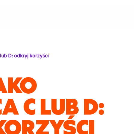
lub D: odkryj korzyści
AKO
 C LUB D:
KORZYŚCI