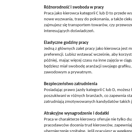
Różnorodność i swoboda w pracy
Praca jako kierowca kategorii C lub D to przede w
nowe wyzwania, trasy do pokonania, a także cieka
zajmujesz się transportem towarów, czy przewoz
interesujących doświadczeń.
Elastyczne godziny pracy
Jedną z głównych zalet pracy jako kierowca jest
preferencji. Lubisz wstawać wcześnie, aby korzy
później, mając więcej czasu na inne zajęcia w ciąg
będziesz miał swobodę aranżacji swojego grafik
zawodowym a prywatnym.
Bezpieczeństwo zatrudnienia
Posiadając prawo jazdy kategorii C lub D, możesz
poszukiwani w różnych branżach, co zapewnia stab
zatrudniają zmotywowanych kandydatów takich jak
Atrakcyjne wynagrodzenie i dodatki
Praca w charakterze kierowcy oferuje nie tylko d
pracodawców docenia trud kierowców, zapewniając
ubezpieczenie szpitalne. Jeśli pracujesz w week