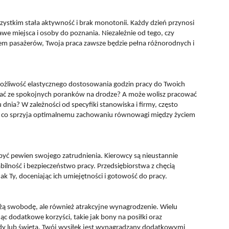
szystkim stała aktywność i brak monotonii. Każdy dzień przynosi
we miejsca i osoby do poznania. Niezależnie od tego, czy
em pasażerów, Twoja praca zawsze będzie pełna różnorodnych i
 możliwość elastycznego dostosowania godzin pracy do Twoich
stać ze spokojnych poranków na drodze? A może wolisz pracować
u dnia? W zależności od specyfiki stanowiska i firmy, często
u, co sprzyja optimalnemu zachowaniu równowagi między życiem
 być pewien swojego zatrudnienia. Kierowcy są nieustannie
ilność i bezpieczeństwo pracy. Przedsiębiorstwa z chęcią
 Ty, doceniając ich umiejętności i gotowość do pracy.
użą swobodę, ale również atrakcyjne wynagrodzenie. Wielu
 dodatkowe korzyści, takie jak bony na posiłki oraz
endy lub święta, Twój wysiłek jest wynagradzany dodatkowymi