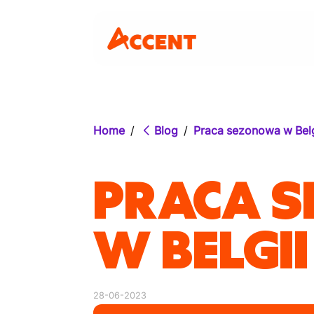
Home
/
Blog
/
Praca sezonowa w Belg
PRACA 
W BELGII
28-06-2023