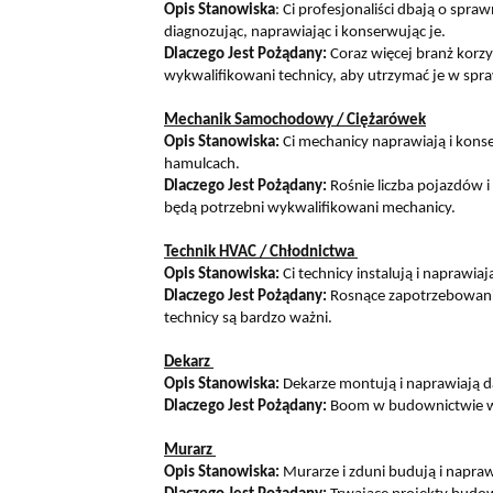
Opis Stanowiska
: Ci profesjonaliści dbają o sp
diagnozując, naprawiając i konserwując je.
Dlaczego Jest Pożądany:
Coraz więcej branż korz
wykwalifikowani technicy, aby utrzymać je w spr
Mechanik Samochodowy / Ciężarówek
Opis Stanowiska:
Ci mechanicy naprawiają i konser
hamulcach.
Dlaczego Jest Pożądany:
Rośnie liczba pojazdów 
będą potrzebni wykwalifikowani mechanicy.
Technik HVAC / Chłodnictwa
Opis Stanowiska:
Ci technicy instalują i naprawia
Dlaczego Jest Pożądany:
Rosnące zapotrzebowanie
technicy są bardzo ważni.
Dekarz
Opis Stanowiska:
Dekarze montują i naprawiają d
Dlaczego Jest Pożądany:
Boom w budownictwie w Be
Murarz
Opis Stanowiska:
Murarze i zduni budują i naprawi