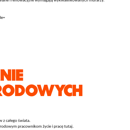
wlane i renowacyjne wymagają wykwalifikowanych murarzy.
le=
NIE
RODOWYCH
 z całego świata.
arodowym pracownikom życie i pracę tutaj.