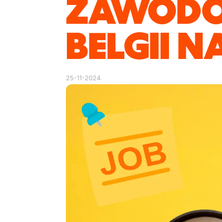
ZAWOD
BELGII N
25-11-2024