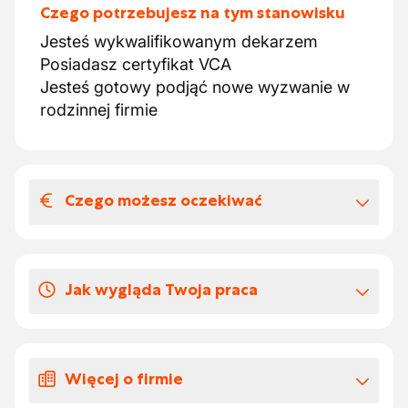
Czego potrzebujesz na tym stanowisku
Jesteś wykwalifikowanym dekarzem
Posiadasz certyfikat VCA
Jesteś gotowy podjąć nowe wyzwanie w
rodzinnej firmie
Czego możesz oczekiwać
Wynagrodzenia i benefitów
pozapłacowych
Jak wygląda Twoja praca
Oferujemy długoterminowe zlecenie jako
wykwalifikowany dekarz.
Jako wykwalifikowany dekarz:
Stawki i korzyści CP 124 (budownictwo)
Praca przy nowych projektach i
Proszę jak najszybciej skontaktować się z
Więcej o firmie
renowacjach.
naszym biurem pod numerem +32 89 32 30