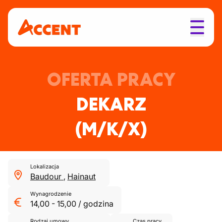
OFERTA PRACY
DEKARZ
(M/K/X)
Lokalizacja
Baudour
,
Hainaut
Wynagrodzenie
14,00
-
15,00
/
godzina
Rodzaj umowy
Czas pracy