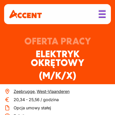
OFERTA PRACY
ELEKTRYK
OKRĘTOWY
(M/K/X)
Zeebrugge
,
West-Vlaanderen
20,34
-
25,56
/
godzina
Opcja umowy stałej