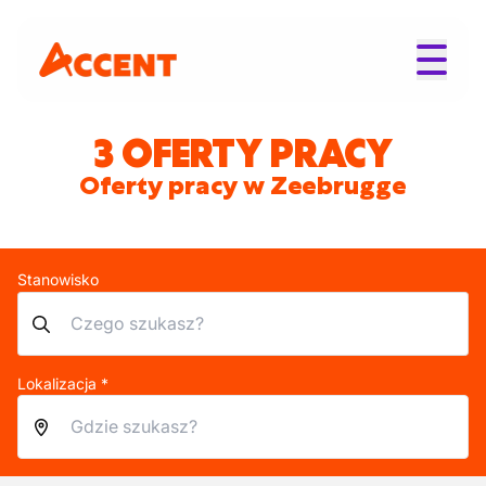
3 OFERTY PRACY
Oferty pracy w Zeebrugge
Stanowisko
Lokalizacja *