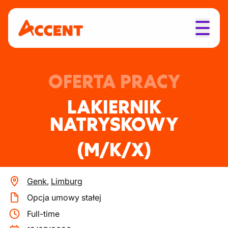
OFERTA PRACY
LAKIERNIK
NATRYSKOWY
(M/K/X)
Genk
,
Limburg
Opcja umowy stałej
Full-time