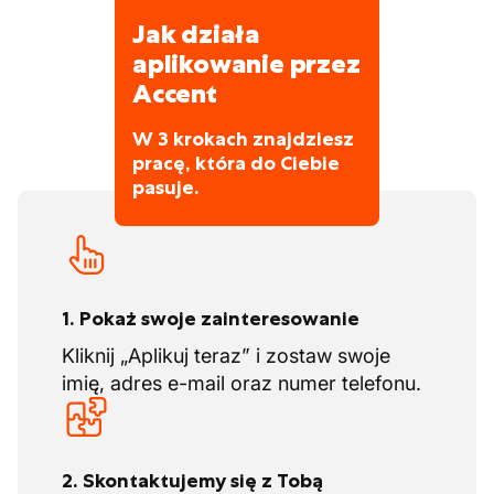
Utrzymywanie dokumentacji pracy oraz
Jak działa
raportowanie postępów, problemów lub
aplikowanie przez
odchyleń do kierowników.
Accent
Współpraca z innymi członkami zespołu
W 3 krokach znajdziesz
oraz działami, aby proces malowania
pracę, która do Ciebie
przebiegał sprawnie i terminy były
pasuje.
dotrzymane.
1. Pokaż swoje zainteresowanie
Kliknij „Aplikuj teraz” i zostaw swoje
imię, adres e-mail oraz numer telefonu.
2. Skontaktujemy się z Tobą