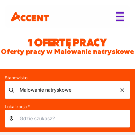
1 OFERTĘ PRACY
Oferty pracy w Malowanie natryskowe
Stanowisko
Lokalizacja *