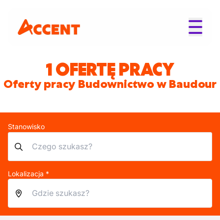
1 OFERTĘ PRACY
Oferty pracy Budownictwo w Baudour
Stanowisko
Lokalizacja *