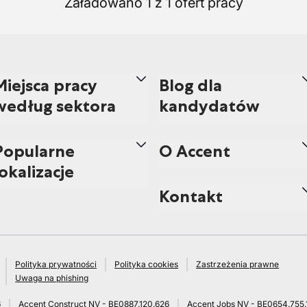
Załadowano 1 z 1 ofert pracy
Miejsca pracy
Blog dla
według sektora
kandydatów
Popularne
O Accent
lokalizacje
Kontakt
Polityka prywatności
Polityka cookies
Zastrzeżenia prawne
Uwaga na phishing
6
Accent Construct NV - BE0887.120.626
Accent Jobs NV - BE0654.755.