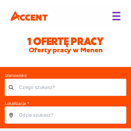
1 OFERTĘ PRACY
Oferty pracy w Menen
Stanowisko
Lokalizacja *