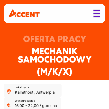
OFERTA PRACY
MECHANIK
SAMOCHODOWY
(M/K/X)
Lokalizacja
Kalmthout
,
Antwerpia
Wynagrodzenie
16,00
-
22,00
/
godzina