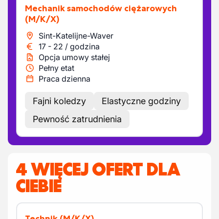
Mechanik samochodów ciężarowych
(M/K/X)
Sint-Katelijne-Waver
17
-
22
/
godzina
Opcja umowy stałej
Pełny etat
Praca dzienna
Fajni koledzy
Elastyczne godziny
Pewność zatrudnienia
4 WIĘCEJ OFERT DLA
CIEBIE
Technik
(M/K/X)