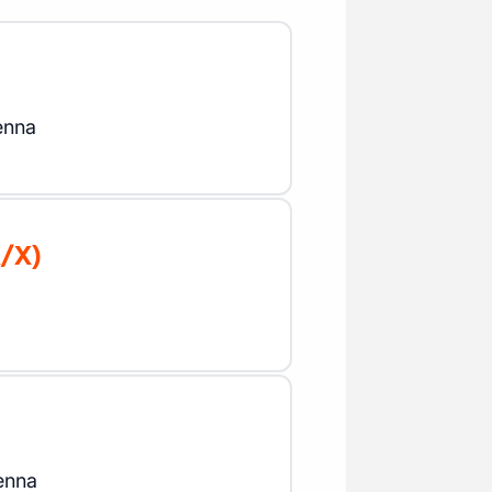
enna
/X)
enna