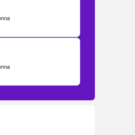
enna
enna