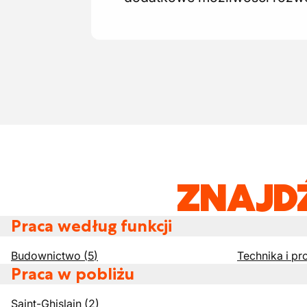
ZNAJD
Praca według funkcji
Budownictwo
(
5
)
Technika i pr
Praca w pobliżu
Saint-Ghislain
(
2
)