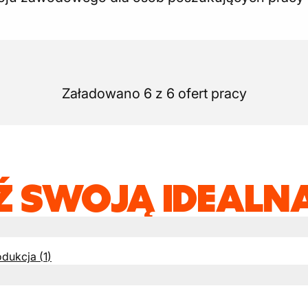
Załadowano 6 z 6 ofert pracy
Ź SWOJĄ IDEALNĄ
odukcja
(
1
)