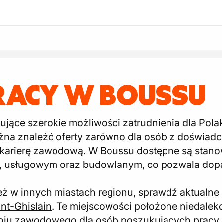
RACY W BOUSSU
ujące szerokie możliwości zatrudnienia dla Pola
na znaleźć oferty zarówno dla osób z doświadcze
 karierę zawodową. W Boussu dostępne są stano
, usługowym oraz budowlanym, co pozwala dop
eż w innych miastach regionu, sprawdź aktualne
int-Ghislain
. Te miejscowości położone niedale
ju zawodowego dla osób poszukujących pracy w