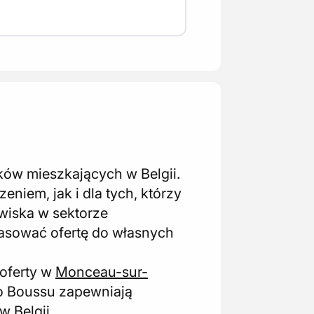
ków mieszkających w Belgii.
niem, jak i dla tych, którzy
wiska w sektorze
asować ofertę do własnych
 oferty w
Monceau-sur-
ko Boussu zapewniają
 Belgii.