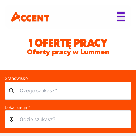
1 OFERTĘ PRACY
Oferty pracy w Lummen
Stanowisko
Lokalizacja *