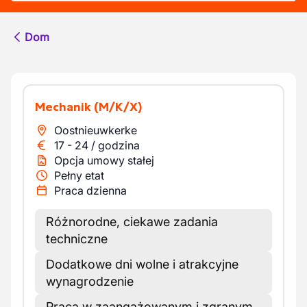
Dom
Mechanik
(M/K/X)
Oostnieuwkerke
17
-
24
/
godzina
Opcja umowy stałej
Pełny etat
Praca dzienna
Różnorodne, ciekawe zadania
techniczne
Dodatkowe dni wolne i atrakcyjne
wynagrodzenie
Praca w zaangażowanym i zgranym