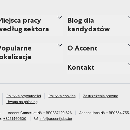
Miejsca pracy
Blog dla
według sektora
kandydatów
Popularne
O Accent
lokalizacje
Kontakt
Polityka prywatności
Polityka cookies
Zastrzeżenia prawne
Uwaga na phishing
6
Accent Construct NV - BE0887.120.626
Accent Jobs NV - BE0654.755.
+3251460500
info@accentjobs.be