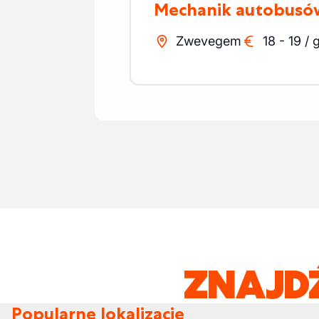
Mechanik autobusó
Zwevegem
18
-
19
/
ZNAJD
Popularne lokalizacje