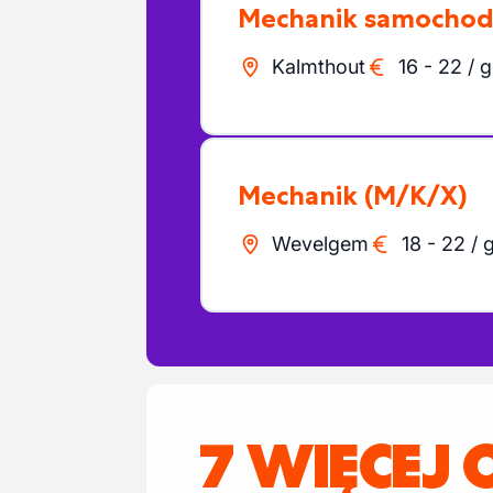
Mechanik samocho
Kalmthout
16
-
22
/
g
Mechanik
(M/K/X)
Wevelgem
18
-
22
/
7 WIĘCEJ 