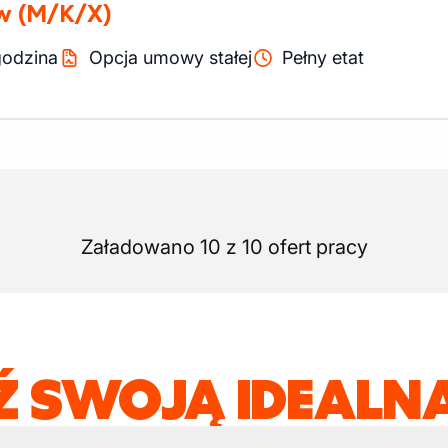
w
(M/K/X)
godzina
Opcja umowy stałej
Pełny etat
Załadowano 10 z 10 ofert pracy
Ź SWOJĄ IDEALNĄ