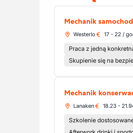
Mechanik samocho
Westerlo
17
-
22
/
go
Praca z jedną konkret
Skupienie się na bezpi
Mechanik konserwac
Lanaken
18.23
-
21.9
Szkolenie dostosowane
Afterwork drinki i spo