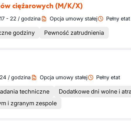
dów ciężarowych
(M/K/X)
17
-
22
/
godzina
Opcja umowy stałej
Pełny etat
czne godziny
Pewność zatrudnienia
24
/
godzina
Opcja umowy stałej
Pełny etat
adania techniczne
Dodatkowe dni wolne i at
m i zgranym zespole