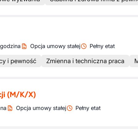
godzina
Opcja umowy stałej
Pełny etat
acy i pewność
Zmienna i techniczna praca
M
ji
(M/K/X)
ina
Opcja umowy stałej
Pełny etat