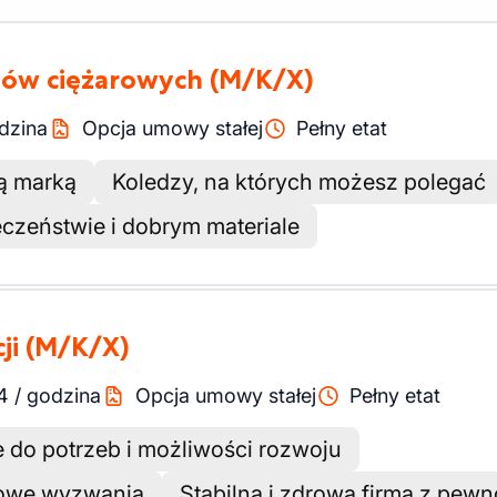
dów ciężarowych
(M/K/X)
dzina
Opcja umowy stałej
Pełny etat
ną marką
Koledzy, na których możesz polegać
eczeństwie i dobrym materiale
ji
(M/K/X)
4
/
godzina
Opcja umowy stałej
Pełny etat
 do potrzeb i możliwości rozwoju
rtowe wyzwania
Stabilna i zdrowa firma z pewn