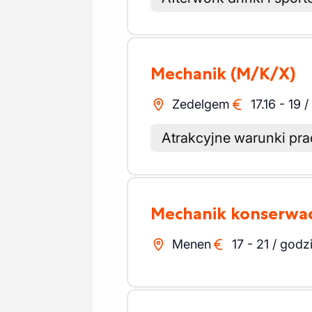
Mechanik
(M/K/X)
Zedelgem
17.16
-
19
/
Atrakcyjne warunki pr
Mechanik konserwac
Menen
17
-
21
/
godz